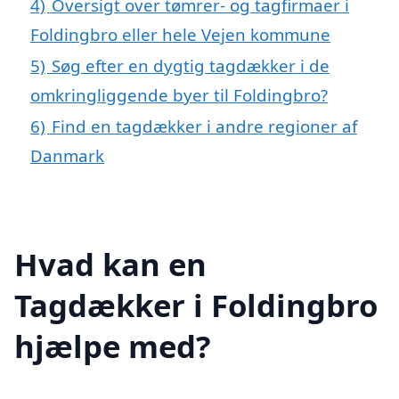
4)
Oversigt over tømrer- og tagfirmaer i
Foldingbro eller hele Vejen kommune
5)
Søg efter en dygtig tagdækker i de
omkringliggende byer til Foldingbro?
6)
Find en tagdækker i andre regioner af
Danmark
Hvad kan en
Tagdækker i Foldingbro
hjælpe med?