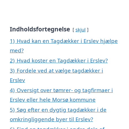
Indholdsfortegnelse
skjul
1)
Hvad kan en Tagdækker i Erslev hjælpe
med?
2)
Hvad koster en Tagdækker i Erslev?
3)
Fordele ved at vælge tagdækker i
Erslev
4)
Oversigt over tømrer- og tagfirmaer i
Erslev eller hele Morsø kommune
5)
Søg efter en dygtig tagdækker i de
omkringliggende byer til Erslev?