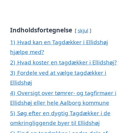
Indholdsfortegnelse
skjul
1)
Hvad kan en Tagdækker i Ellidshøj
hjælpe med?
2)
Hvad koster en tagdækker i Ellidshøj?
3)
Fordele ved at vælge tagdækker i
Ellidshøj
4)
Oversigt over tømrer- og tagfirmaer i
Ellidshøj eller hele Aalborg kommune
5)
Søg efter en dygtig Tagdækker i de
omkringliggende byer til Ellidshøj