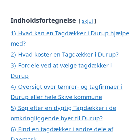
Indholdsfortegnelse
skjul
1)
Hvad kan en Tagdækker i Durup hjælpe
med?
2)
Hvad koster en Tagdækker i Durup?
3)
Fordele ved at vælge tagdækker i
Durup
4)
Oversigt over tømrer- og tagfirmaer i
Durup eller hele Skive kommune
5)
Søg efter en dygtig Tagdækker i de
omkringliggende byer til Durup?
6)
Find en tagdækker i andre dele af
Danmark