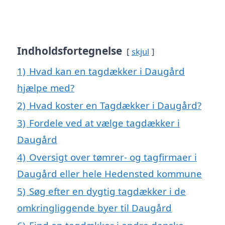
Indholdsfortegnelse
skjul
1)
Hvad kan en tagdækker i Daugård
hjælpe med?
2)
Hvad koster en Tagdækker i Daugård?
3)
Fordele ved at vælge tagdækker i
Daugård
4)
Oversigt over tømrer- og tagfirmaer i
Daugård eller hele Hedensted kommune
5)
Søg efter en dygtig tagdækker i de
omkringliggende byer til Daugård