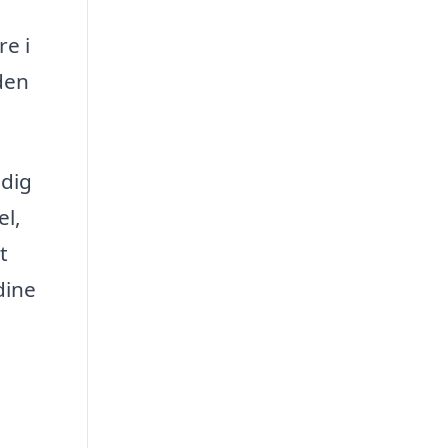
re i
den
 dig
el,
t
dine