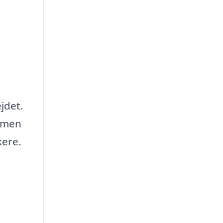
jdet.
, men
kere.