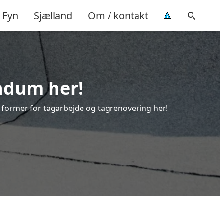
Fyn
Sjælland
Om / kontakt
yndum her!
le former for tagarbejde og tagrenovering her!