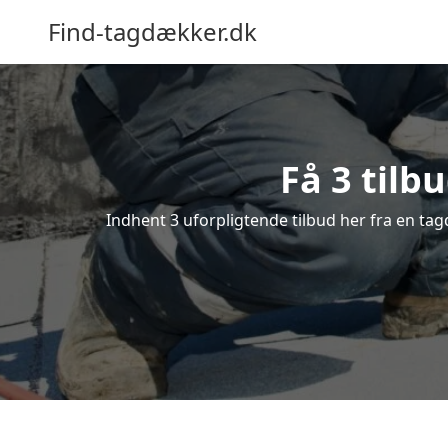
Find-tagdækker.dk
Få 3 tilb
Indhent 3 uforpligtende tilbud her fra en tag