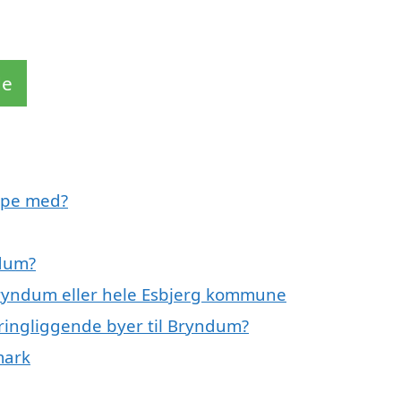
de
lpe med?
ndum?
Bryndum eller hele Esbjerg kommune
ringliggende byer til Bryndum?
mark