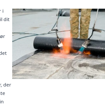
 i
l dit
gør
det
, der
ste
in