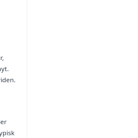
r,
nyt.
iden.
ver
ypisk