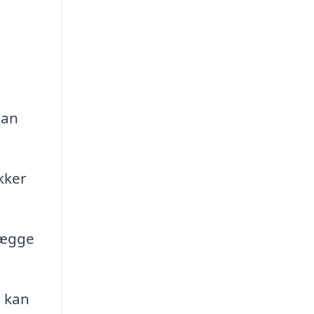
kan
kker
lægge
r kan