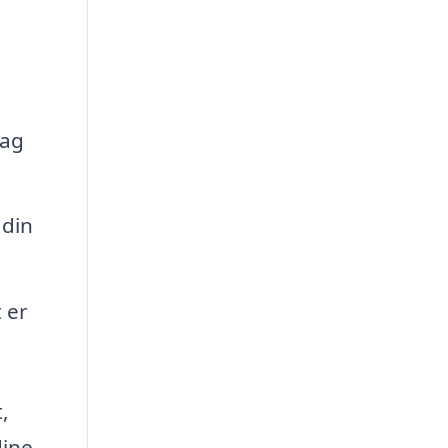
tag
 din
 er
,
dine