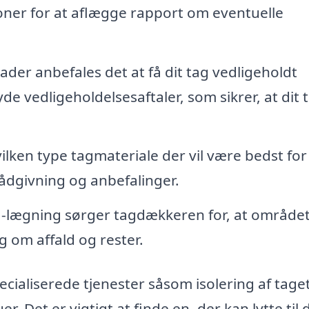
oner for at aflægge rapport om eventuelle
der anbefales det at få dit tag vedligeholdt
e vedligeholdelsesaftaler, som sikrer, at dit 
ilken type tagmateriale der vil være bedst for
ådgivning og anbefalinger.
r -lægning sørger tagdækkeren for, at området
g om affald og rester.
cialiserede tjenester såsom isolering af taget
r. Det er vigtigt at finde en, der kan lytte til 