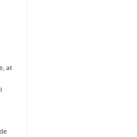
e, at
l
jde