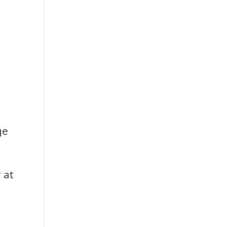
ge
 at