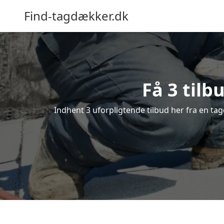
Find-tagdækker.dk
Få 3 tilb
Indhent 3 uforpligtende tilbud her fra en tag