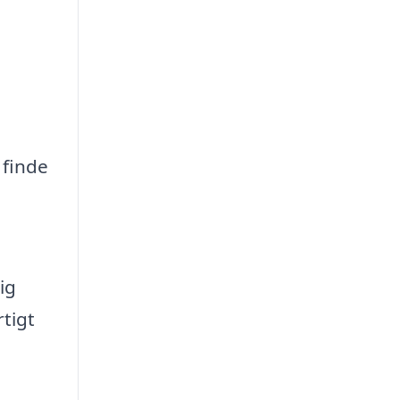
 finde
ig
rtigt