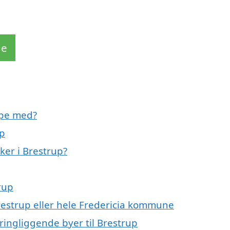
de
lpe med?
up
er i Brestrup?
rup
restrup eller hele Fredericia kommune
ringliggende byer til Brestrup