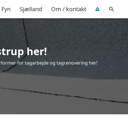
Fyn
Sjælland
Om / kontakt
strup her!
le former for tagarbejde og tagrenovering her!