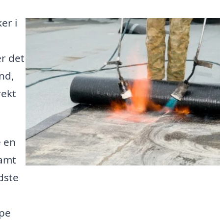
er i
er det
nd,
rekt
e en
samt
dste
lpe