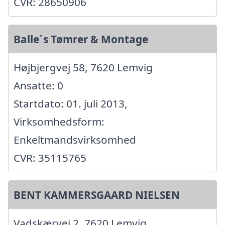
CVR: 28650906
Balle´s Tømrer & Montage
Højbjergvej 58, 7620 Lemvig
Ansatte: 0
Startdato: 01. juli 2013,
Virksomhedsform:
Enkeltmandsvirksomhed
CVR: 35115765
BENT KAMMERSGAARD NIELSEN
Vadskærvej 2, 7620 Lemvig