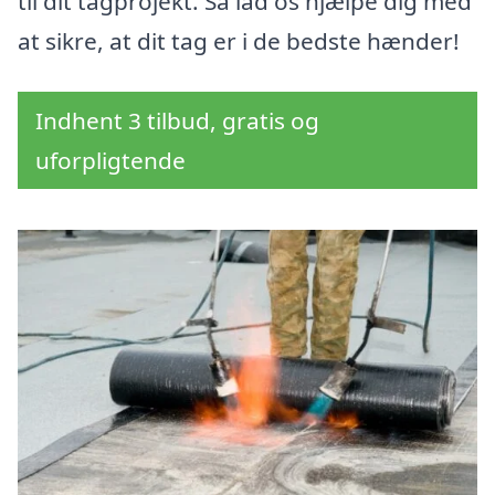
til dit tagprojekt. Så lad os hjælpe dig med
at sikre, at dit tag er i de bedste hænder!
Indhent 3 tilbud, gratis og
uforpligtende