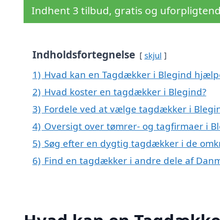
Indhent 3 tilbud, gratis og uforpligten
Indholdsfortegnelse
skjul
1)
Hvad kan en Tagdækker i Blegind hjæl
2)
Hvad koster en tagdækker i Blegind?
3)
Fordele ved at vælge tagdækker i Blegi
4)
Oversigt over tømrer- og tagfirmaer i 
5)
Søg efter en dygtig tagdækker i de omkr
6)
Find en tagdækker i andre dele af Dan