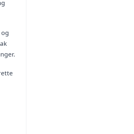
ng
t og
nak
nger.
rette