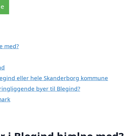
de
pe med?
nd
Blegind eller hele Skanderborg kommune
ingliggende byer til Blegind?
mark