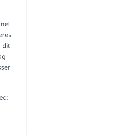
onel
eres
 dit
ag
sser
ed: