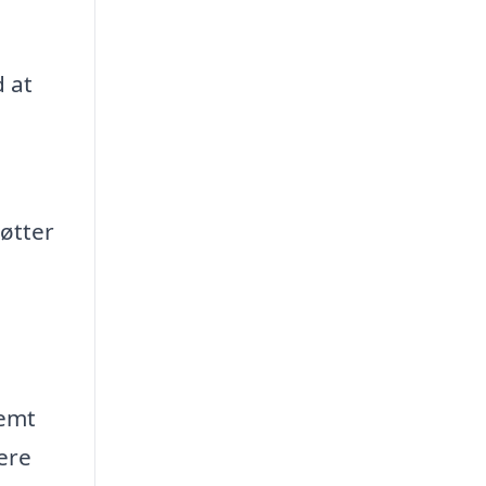
 at
tøtter
nemt
ere