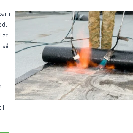
er i
ed.
 at
, så
.
m
e
 i