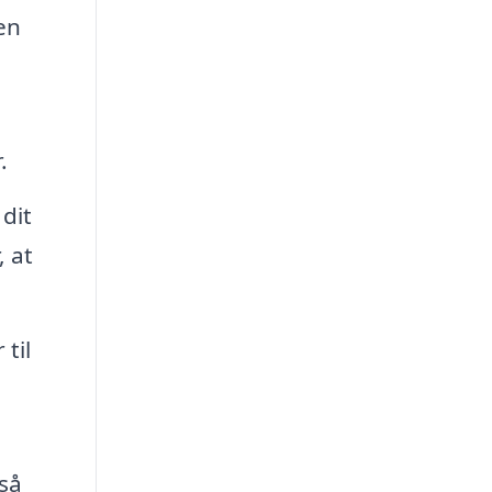
nen
.
dit
, at
til
så