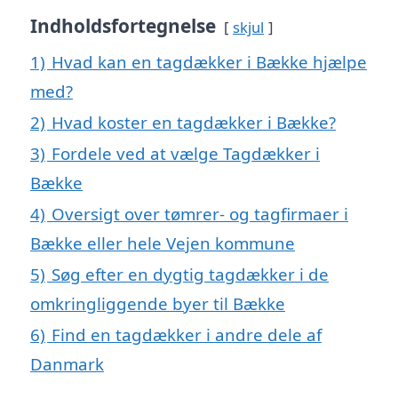
Indholdsfortegnelse
skjul
1)
Hvad kan en tagdækker i Bække hjælpe
med?
2)
Hvad koster en tagdækker i Bække?
3)
Fordele ved at vælge Tagdækker i
Bække
4)
Oversigt over tømrer- og tagfirmaer i
Bække eller hele Vejen kommune
5)
Søg efter en dygtig tagdækker i de
omkringliggende byer til Bække
6)
Find en tagdækker i andre dele af
Danmark