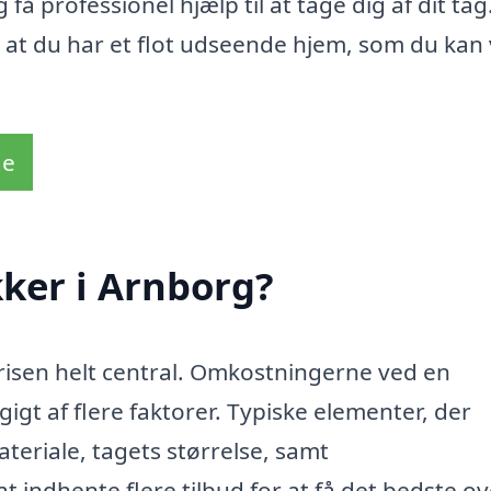
å professionel hjælp til at tage dig af dit tag
, og at du har et flot udseende hjem, som du ka
de
ker i Arnborg?
prisen helt central. Omkostningerne ved en
igt af flere faktorer. Typiske elementer, der
ateriale, tagets størrelse, samt
 indhente flere tilbud for at få det bedste ov