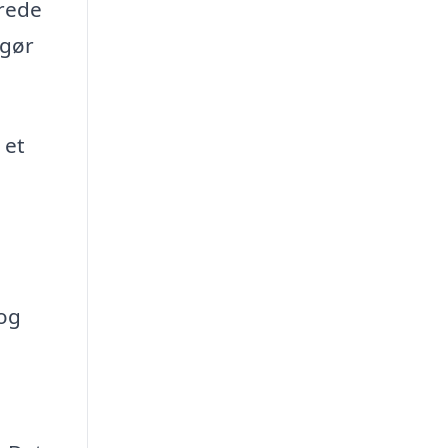
erede
 gør
 et
 og