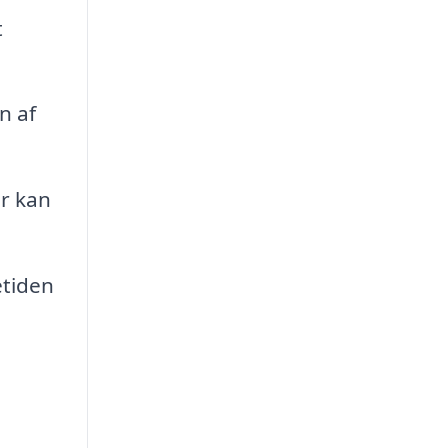
t
n af
r kan
etiden