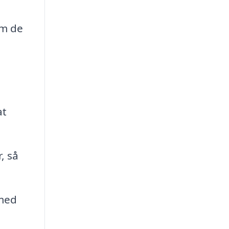
om de
:
at
, så
 med