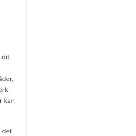
 dit
åder,
ærk
er kan
 det