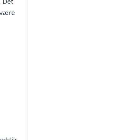
. Det
n være
erblik