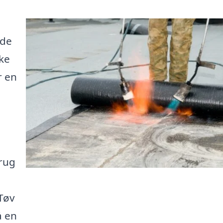
nde
kke
r en
brug
Tøv
å en