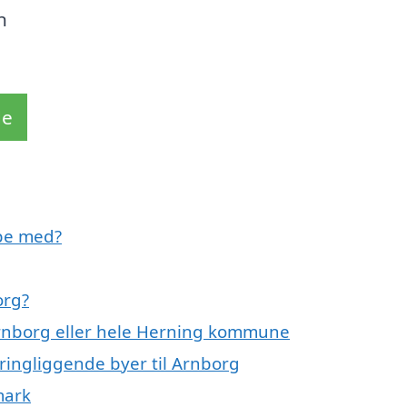
n
de
pe med?
org?
Arnborg eller hele Herning kommune
ringliggende byer til Arnborg
mark