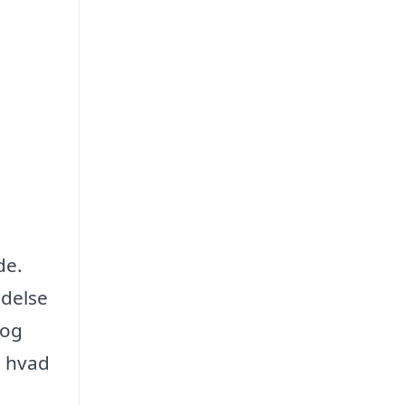
de.
ldelse
 og
t hvad