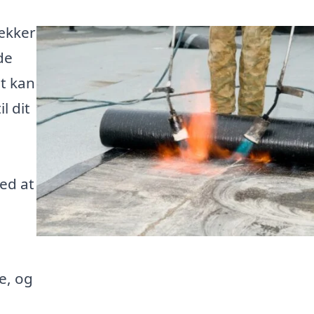
ækker
de
t kan
l dit
med at
e, og