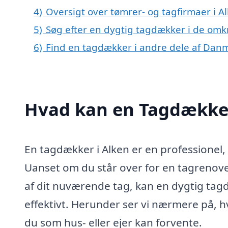
4)
Oversigt over tømrer- og tagfirmaer i 
5)
Søg efter en dygtig tagdækker i de omkr
6)
Find en tagdækker i andre dele af Dan
Hvad kan en Tagdækker
En tagdækker i Alken er en professionel, d
Uanset om du står over for en tagrenoveri
af dit nuværende tag, kan en dygtig tagd
effektivt. Herunder ser vi nærmere på, h
du som hus- eller ejer kan forvente.