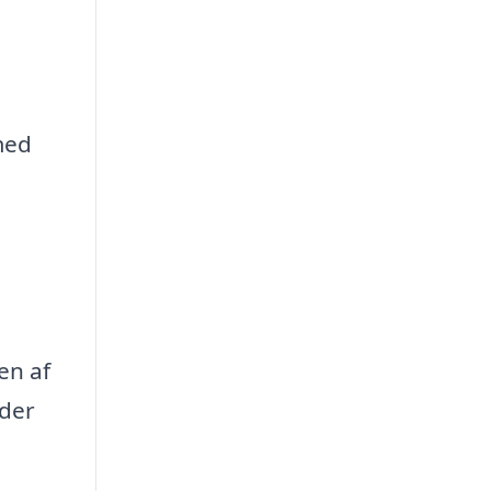
med
en af
 der