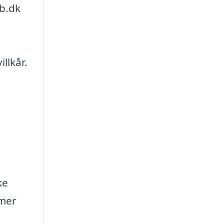
gb.dk
llkår.
ke
emer