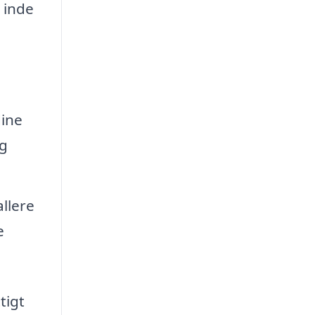
 inde
dine
og
allere
e
tigt