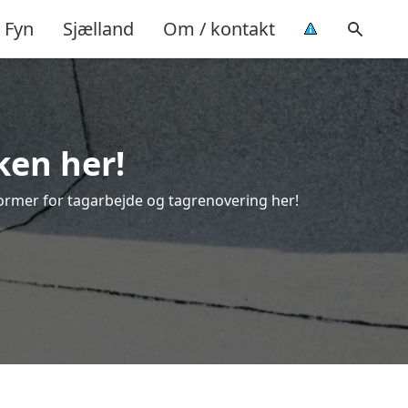
Fyn
Sjælland
Om / kontakt
ken her!
e former for tagarbejde og tagrenovering her!