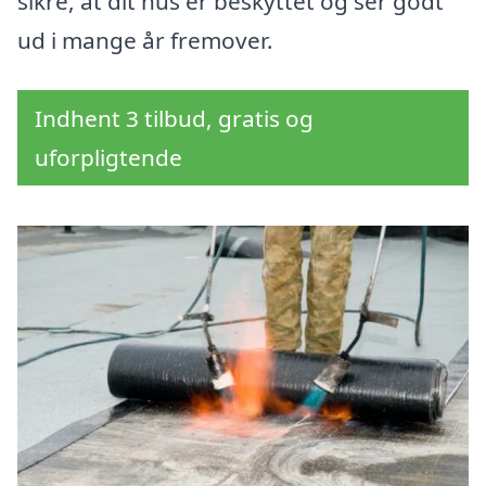
sikre, at dit hus er beskyttet og ser godt
ud i mange år fremover.
Indhent 3 tilbud, gratis og
uforpligtende