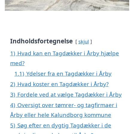
Indholdsfortegnelse
skjul
1)
Hvad kan en Tagdækker i Årby hjælpe
med?
1.1)
Ydelser fra en Tagdækker i Årby
2)
Hvad koster en Tagdækker i Årby?
3)
Fordele ved at vælge Tagdækker i Årby
4)
Oversigt over tømrer- og tagfirmaer i
Årby eller hele Kalundborg kommune
5)
Søg efter en dygtig Tagdækker i de