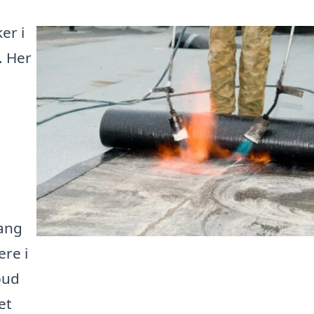
er i
. Her
gang
re i
bud
et