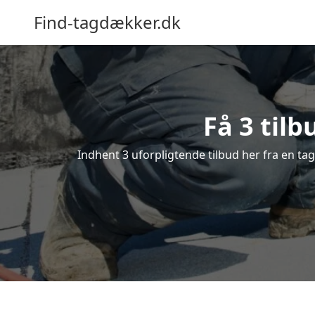
Find-tagdækker.dk
Få 3 tilb
Indhent 3 uforpligtende tilbud her fra en tag