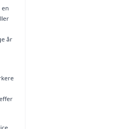
å en
ller
ge år
rkere
æffer
ice