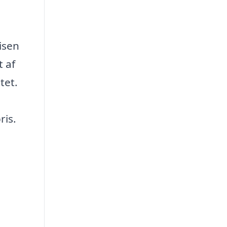
isen
 af
tet.
ris.