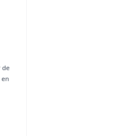
r de
n en