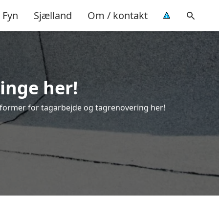
Fyn
Sjælland
Om / kontakt
linge her!
le former for tagarbejde og tagrenovering her!