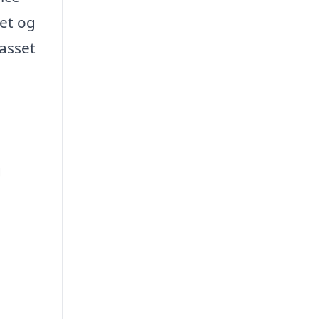
et og
passet
g