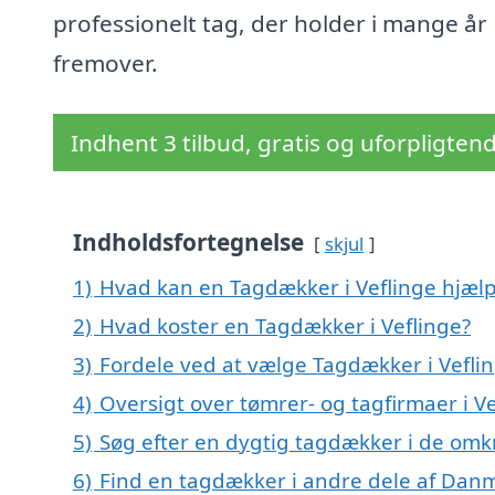
professionelt tag, der holder i mange år
fremover.
Indhent 3 tilbud, gratis og uforpligten
Indholdsfortegnelse
skjul
1)
Hvad kan en Tagdækker i Veflinge hjæl
2)
Hvad koster en Tagdækker i Veflinge?
3)
Fordele ved at vælge Tagdækker i Vefli
4)
Oversigt over tømrer- og tagfirmaer i 
5)
Søg efter en dygtig tagdækker i de omkr
6)
Find en tagdækker i andre dele af Dan