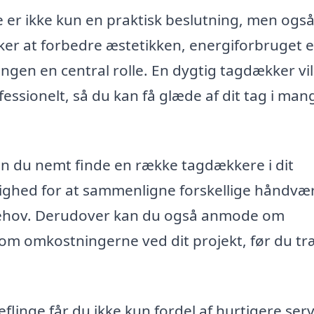
e er ikke kun en praktisk beslutning, men ogs
ker at forbedre æstetikken, energiforbruget e
ngen en central rolle. En dygtig tagdækker vil
fessionelt, så du kan få glæde af dit tag i man
an du nemt finde en række tagdækkere i dit
lighed for at sammenligne forskellige håndvæ
e behov. Derudover kan du også anmode om
é om omkostningerne ved dit projekt, før du tr
flinge får du ikke kun fordel af hurtigere serv