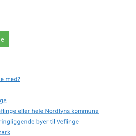
de
pe med?
nge
Veflinge eller hele Nordfyns kommune
ingliggende byer til Veflinge
mark